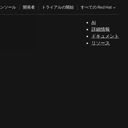
すべての Red Hat
ンソール
開発者
トライアルの開始
AI
サ
詳細情報
ポ
ドキュメント
ー
リソース
ト
コ
ン
ソ
ー
ル
開
発
者