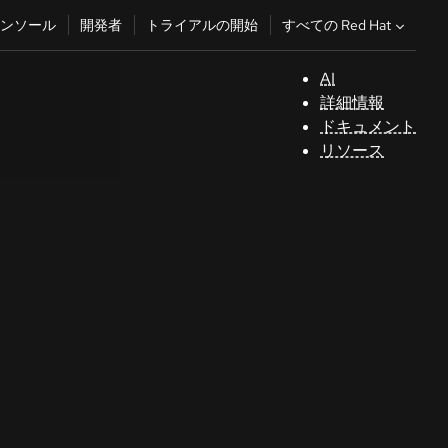
すべての Red Hat
ンソール
開発者
トライアルの開始
AI
サ
詳細情報
ポ
ドキュメント
ー
リソース
ト
コ
ン
ソ
ー
ル
開
発
者