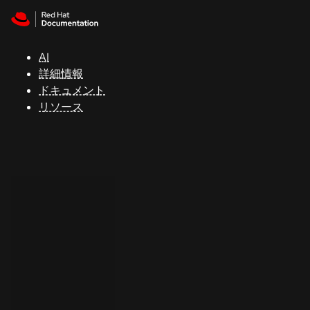
Skip to navigation
Skip to content
サ
ポ
ー
AI
ト
詳細情報
ドキュメント
リソース
コ
ン
ソ
ー
ル
開
発
者
ト
ラ