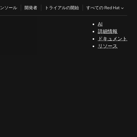
すべての Red Hat
ンソール
開発者
トライアルの開始
AI
サ
詳細情報
ポ
ドキュメント
ー
リソース
ト
コ
ン
ソ
ー
ル
開
発
者