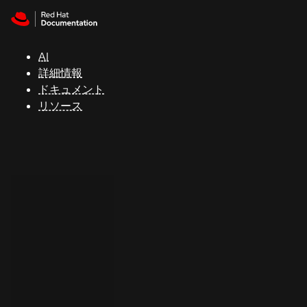
Skip to navigation
Skip to content
サ
ポ
ー
AI
ト
詳細情報
ドキュメント
リソース
コ
ン
ソ
ー
ル
開
発
者
ト
ラ