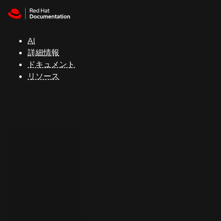
Skip to navigation
Skip to content
サ
ポ
ー
AI
ト
詳細情報
ドキュメント
リソース
コ
ン
ソ
ー
ル
開
発
者
ト
ラ