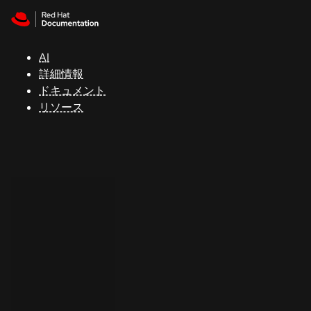
Skip to navigation
Skip to content
サ
ポ
ー
AI
ト
詳細情報
ドキュメント
リソース
コ
ン
ソ
ー
ル
開
発
者
ト
ラ