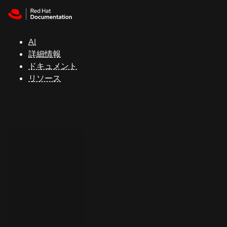
Skip to navigation
Skip to content
サ
ポ
ー
AI
ト
詳細情報
ドキュメント
リソース
コ
ン
ソ
ー
ル
開
発
者
ト
ラ