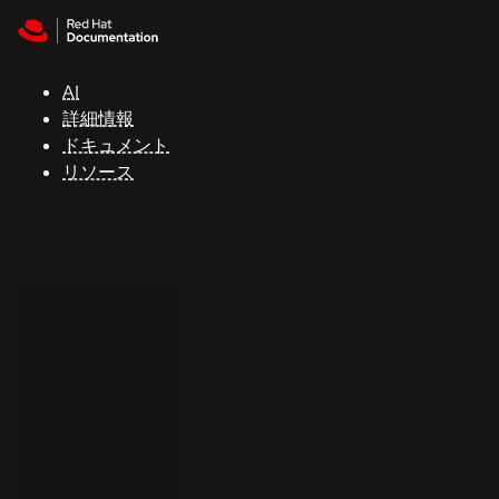
Skip to navigation
Skip to content
サ
ポ
ー
AI
ト
詳細情報
ドキュメント
リソース
コ
ン
ソ
ー
ル
開
発
者
ト
ラ