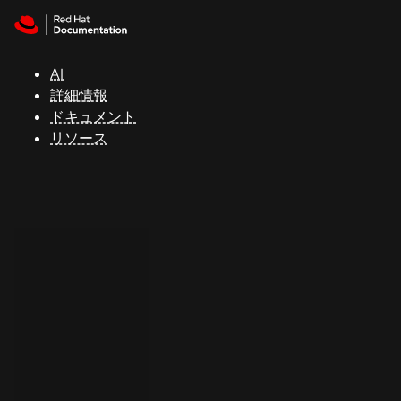
Skip to navigation
Skip to content
サ
ポ
ー
AI
ト
詳細情報
ドキュメント
リソース
コ
ン
ソ
ー
ル
開
発
者
ト
ラ