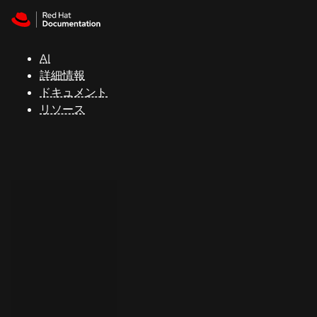
Skip to navigation
Skip to content
サ
ポ
ー
AI
ト
詳細情報
ドキュメント
リソース
コ
ン
ソ
ー
ル
開
発
者
ト
ラ