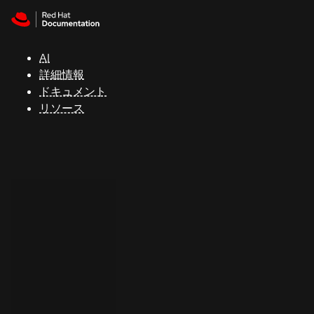
Skip to navigation
Skip to content
サ
ポ
ー
AI
ト
詳細情報
ドキュメント
リソース
コ
ン
ソ
ー
ル
開
発
者
ト
ラ