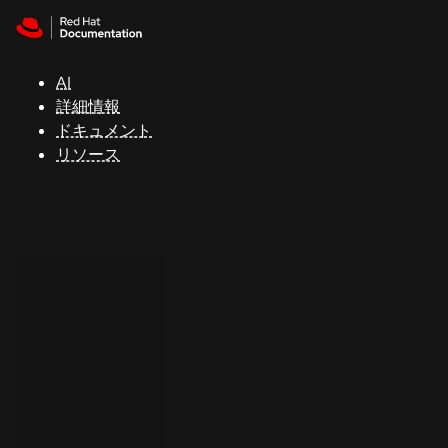
Skip to navigation
Skip to content
サ
ポ
ー
AI
ト
詳細情報
ドキュメント
リソース
コ
ン
ソ
ー
ル
開
発
者
ト
ラ