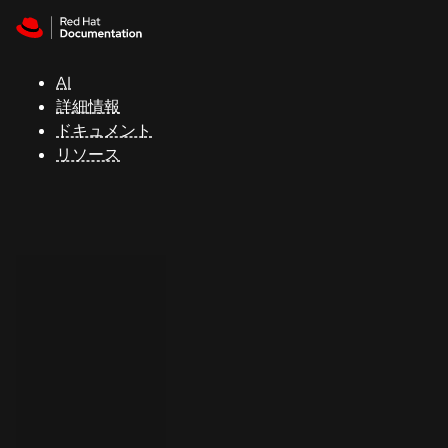
Skip to navigation
Skip to content
サ
ポ
ー
AI
ト
詳細情報
ドキュメント
リソース
コ
ン
ソ
ー
ル
開
発
者
ト
ラ