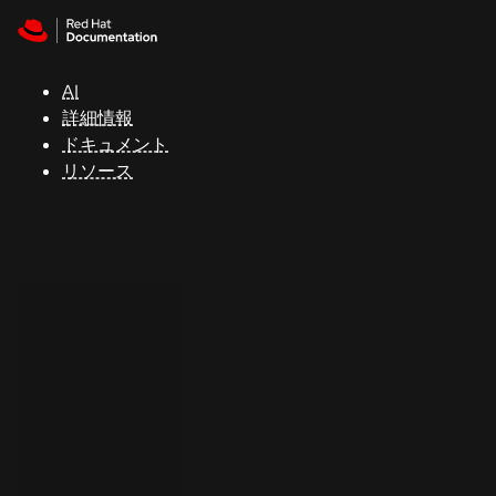
Skip to navigation
Skip to content
サ
ポ
ー
AI
ト
詳細情報
ドキュメント
リソース
コ
ン
ソ
ー
ル
開
発
者
ト
ラ