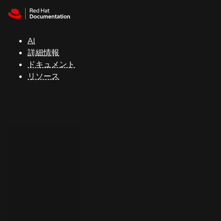
Skip to navigation
Skip to content
サ
ポ
ー
AI
ト
詳細情報
ドキュメント
リソース
コ
ン
ソ
ー
ル
開
発
者
ト
ラ