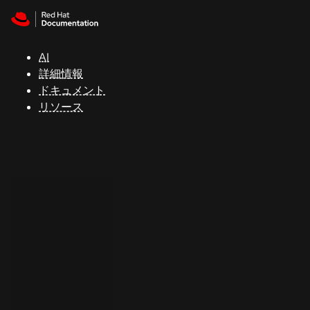
Skip to navigation
Skip to content
サ
ポ
ー
AI
ト
詳細情報
ドキュメント
リソース
コ
ン
ソ
ー
ル
開
発
者
ト
ラ