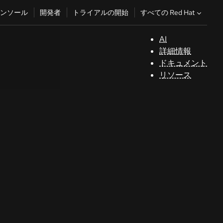
すべての Red Hat
ンソール
開発者
トライアルの開始
AI
サ
詳細情報
ポ
ドキュメント
ー
リソース
ト
コ
ン
ソ
ー
ル
開
発
者