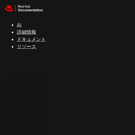
Skip to navigation
Skip to content
サ
ポ
ー
AI
ト
詳細情報
ドキュメント
リソース
コ
ン
ソ
ー
ル
開
発
者
ト
ラ