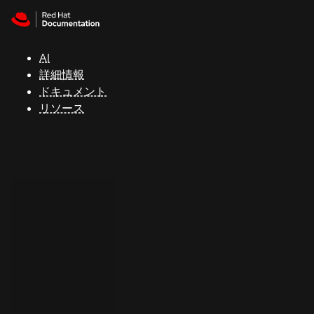
Skip to navigation
Skip to content
サ
ポ
ー
AI
ト
詳細情報
ドキュメント
リソース
コ
ン
ソ
ー
ル
開
発
者
ト
ラ