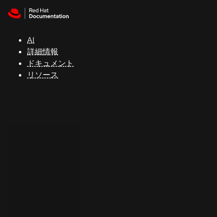
Skip to navigation
Skip to content
サ
ポ
ー
AI
ト
詳細情報
ドキュメント
リソース
コ
ン
ソ
ー
ル
開
発
者
ト
ラ