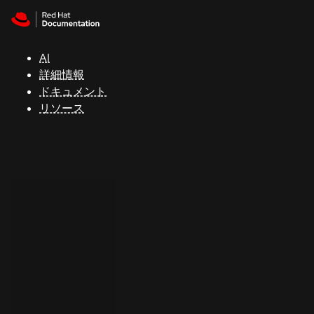
Skip to navigation
Skip to content
サ
ポ
ー
AI
ト
詳細情報
ドキュメント
リソース
コ
ン
ソ
ー
ル
開
発
者
ト
ラ