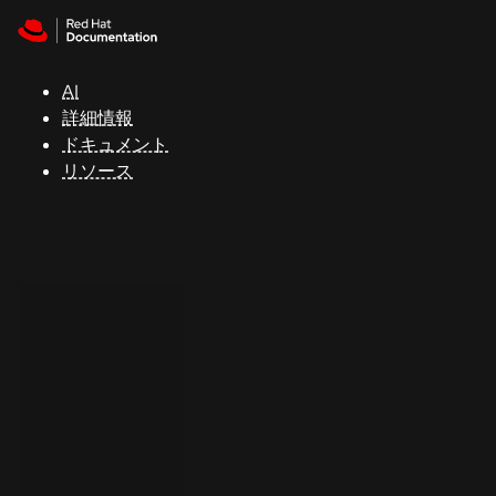
Skip to navigation
Skip to content
サ
ポ
ー
AI
ト
詳細情報
ドキュメント
リソース
コ
ン
ソ
ー
ル
開
発
者
ト
ラ