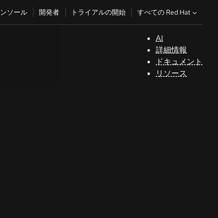
すべての Red Hat
ンソール
開発者
トライアルの開始
AI
サ
詳細情報
ポ
ドキュメント
ー
リソース
ト
コ
ン
ソ
ー
ル
開
発
者