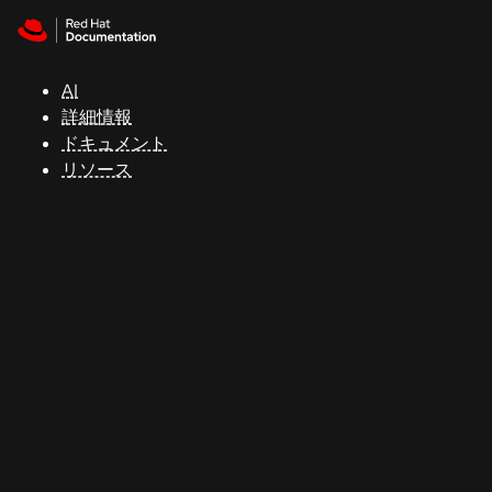
Skip to navigation
Skip to content
サ
ポ
ー
AI
ト
詳細情報
ドキュメント
リソース
コ
ン
ソ
ー
ル
開
発
者
ト
ラ