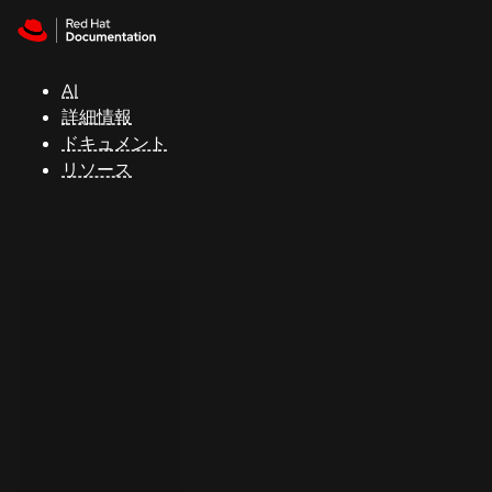
Skip to navigation
Skip to content
サ
ポ
ー
AI
ト
詳細情報
ドキュメント
リソース
コ
ン
ソ
ー
ル
開
発
者
ト
ラ