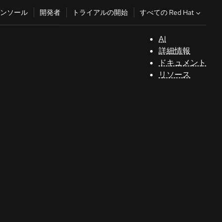
すべての Red Hat
ンソール
開発者
トライアルの開始
AI
サ
詳細情報
ポ
ドキュメント
ー
リソース
ト
コ
ン
ソ
ー
ル
開
発
者