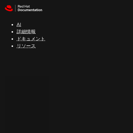
Skip to navigation
Skip to content
サ
ポ
ー
AI
ト
詳細情報
ドキュメント
リソース
コ
ン
ソ
ー
ル
開
発
者
ト
ラ