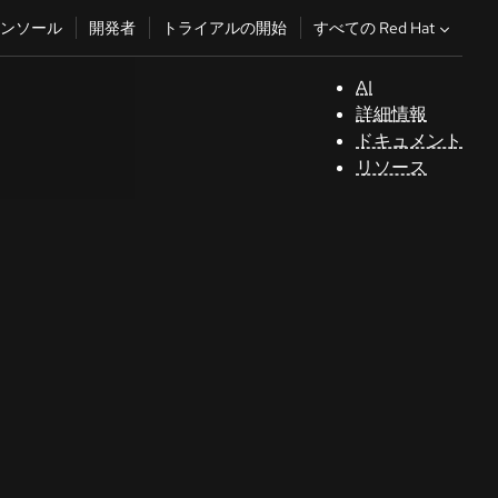
すべての Red Hat
ンソール
開発者
トライアルの開始
AI
サ
詳細情報
ポ
ドキュメント
ー
リソース
ト
コ
ン
ソ
ー
ル
開
発
者