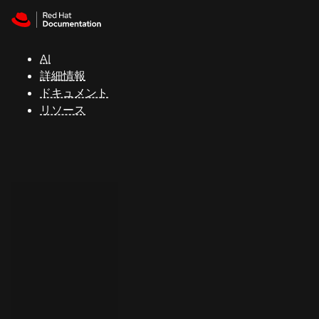
Skip to navigation
Skip to content
サ
ポ
ー
AI
ト
詳細情報
ドキュメント
リソース
コ
ン
ソ
ー
ル
開
発
者
ト
ラ