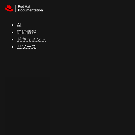
Skip to navigation
Skip to content
サ
ポ
ー
AI
ト
詳細情報
ドキュメント
リソース
コ
ン
ソ
ー
ル
開
発
者
ト
ラ