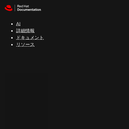
Skip to navigation
Skip to content
サ
ポ
ー
AI
ト
詳細情報
ドキュメント
リソース
コ
ン
ソ
ー
ル
開
発
者
ト
ラ