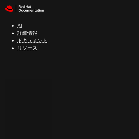
Skip to navigation
Skip to content
サ
ポ
ー
AI
ト
詳細情報
ドキュメント
リソース
コ
ン
ソ
ー
ル
開
発
者
ト
ラ