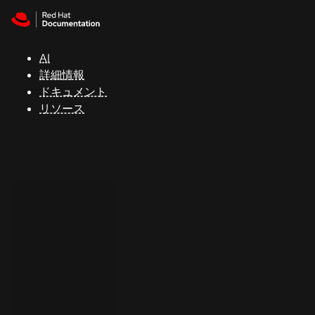
Skip to navigation
Skip to content
サ
ポ
ー
AI
ト
詳細情報
ドキュメント
リソース
コ
ン
ソ
ー
ル
開
発
者
ト
ラ