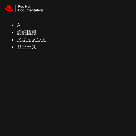
Skip to navigation
Skip to content
サ
ポ
ー
AI
ト
詳細情報
ドキュメント
リソース
コ
ン
ソ
ー
ル
開
発
者
ト
ラ