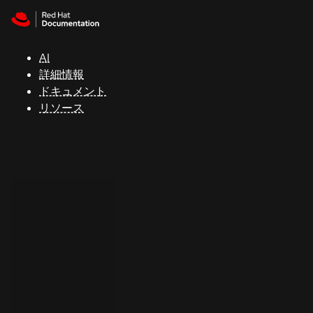
Skip to navigation
Skip to content
サ
ポ
ー
AI
ト
詳細情報
ドキュメント
リソース
コ
ン
ソ
ー
ル
開
発
者
ト
ラ