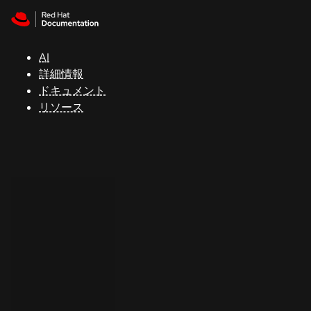
Skip to navigation
Skip to content
サ
ポ
ー
AI
ト
詳細情報
ドキュメント
リソース
コ
ン
ソ
ー
ル
開
発
者
ト
ラ