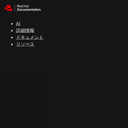
Skip to navigation
Skip to content
サ
ポ
ー
AI
ト
詳細情報
ドキュメント
リソース
コ
ン
ソ
ー
ル
開
発
者
ト
ラ