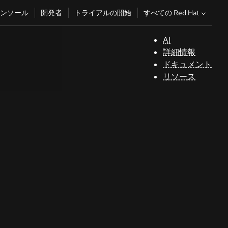
すべての Red Hat
ンソール
開発者
トライアルの開始
AI
サ
詳細情報
ポ
ドキュメント
ー
リソース
ト
コ
ン
ソ
ー
ル
開
発
者