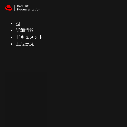
Skip to navigation
Skip to content
サ
ポ
ー
AI
ト
詳細情報
ドキュメント
リソース
コ
ン
ソ
ー
ル
開
発
者
ト
ラ