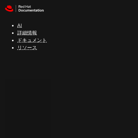
Skip to navigation
Skip to content
サ
ポ
ー
AI
ト
詳細情報
ドキュメント
リソース
コ
ン
ソ
ー
ル
開
発
者
ト
ラ