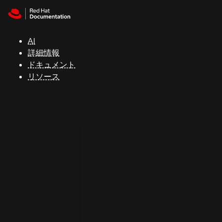
Skip to navigation
Skip to content
サ
ポ
ー
AI
ト
詳細情報
ドキュメント
リソース
コ
ン
ソ
ー
ル
開
発
者
ト
ラ