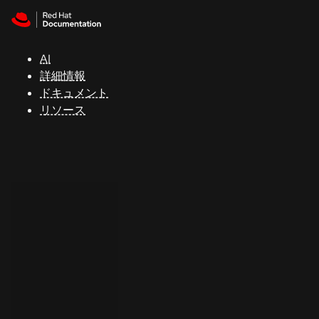
Skip to navigation
Skip to content
サ
ポ
ー
AI
ト
詳細情報
ドキュメント
リソース
コ
ン
ソ
ー
ル
開
発
者
ト
ラ