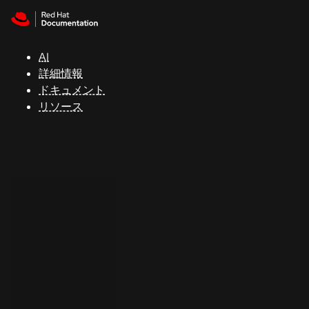
Skip to navigation
Skip to content
サ
ポ
ー
AI
ト
詳細情報
ドキュメント
リソース
コ
ン
ソ
ー
ル
開
発
者
ト
ラ