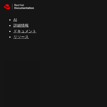
Skip to navigation
Skip to content
サ
ポ
ー
AI
ト
詳細情報
ドキュメント
リソース
コ
ン
ソ
ー
ル
開
発
者
ト
ラ