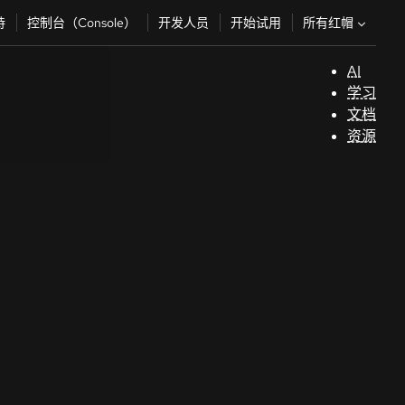
所有红帽
持
控制台（Console）
开发人员
开始试用
AI
支
学习
持
文档
资源
（
开
发
人
员
开
始
试
用