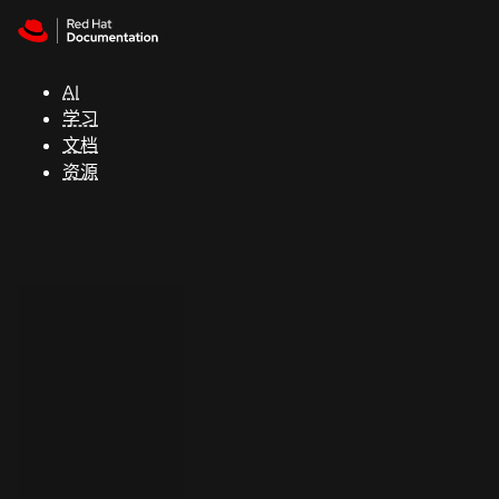
Skip to navigation
Skip to content
支
持
AI
学习
控制台
文档
（Console）
资源
开
发
人
员
开
始
试
用
联