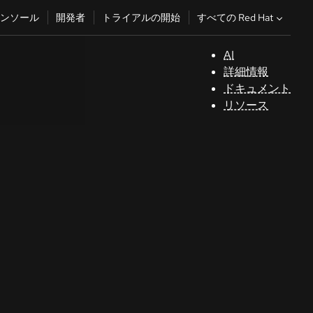
すべての Red Hat
ンソール
開発者
トライアルの開始
AI
サ
詳細情報
ポ
ドキュメント
ー
リソース
ト
コ
ン
ソ
ー
ル
開
発
者