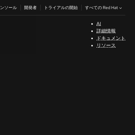
すべての Red Hat
ンソール
開発者
トライアルの開始
AI
サ
詳細情報
ポ
ドキュメント
ー
リソース
ト
コ
ン
ソ
ー
ル
開
発
者