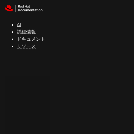
Skip to navigation
Skip to content
サ
ポ
ー
AI
ト
詳細情報
ドキュメント
リソース
コ
ン
ソ
ー
ル
開
発
者
ト
ラ